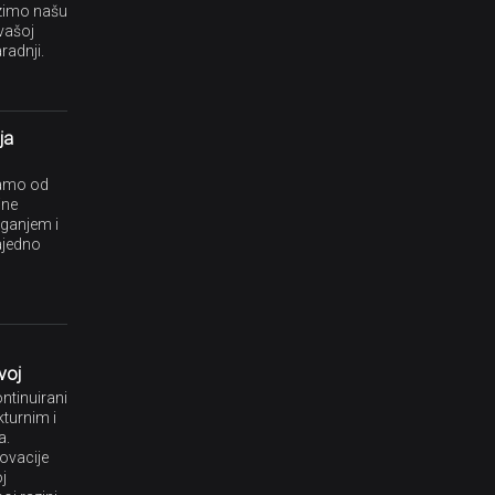
azimo našu
vašoj
radnji.
ja
amo od
ine
aganjem i
ajedno
zvoj
ntinuirani
kturnim i
a.
novacije
j