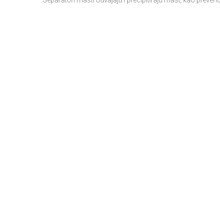
Separatori masti odvajaju i precipitiraju mast, kao preven