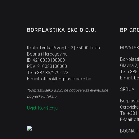
BORPLASTIKA EKO D.O.O.
BP GR
Kralja Tvrtka Prvog br. 2 | 75000 Tuzla
HRVATS
Bosna i Hercegovina
Bor-plasti
ID: 4210033100000
Glavna 2,
PDV: 210033100000
Tel: +385
Tel: +387 35/279-122
E-mail: b
E-mail: office@borplastikaeko.ba
SRBIJA
*Borplastikaeko d.o.o. ne odgovara za eventualne
pogreške u tekstu
Borplasti
Čerevićka
Uvjeti Korištenja
Tel: +381
E-Mail: o
BOSNA i