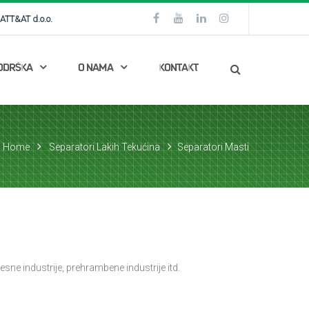
ATT&AT d.o.o.
ODRŠKA
O NAMA
KONTAKT
Home
Separatori Lakih Tekućina
Separatori Masti
sne industrije, prehrambene industrije itd.