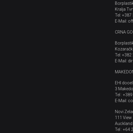
Borplasti
Kralja Tvr
Tel: +387
E-Mail: o
CRNA GO
Borplasti
Kozaračk
Tel: +382
E-Mail: d
MAKEDON
EHI dooel
3 Makedon
Tel : +38
E-Mail: 
Novi Zel
111 View 
Auckland
Tel : +64