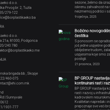
sezone, želimo da izr
kaeko d.o.o.
iskrenu zahvalnost na 
tka Prvog br. 2, Tuzla
neizmernoj podršci i sa
 35/279-122
9 siječnja, 2025
ffice@borplastikaeko.ba
RA
Božićno novogodišn
čestitka
kaeko d.o.o.
a 21a, 81000, Podgorica
S ponosom se oprašt
 20/240 780
još jedne uspješne god
obilježene trudom, zal
irektor@borplastikaeko.me
uspjesima koje smo z
postigli.
IJA
21 prosinca, 2023
ska brigada bb , Skopje
BP GROUP nastavlja
9 22/460-075
kontinuirani rast i ra
contact@ehi.com.mk
BP GROUP nastavlja ko
and
rast i razvoj u infrastru
Rd | Sunnyvale
kadrovskim resurskim
Kvalitetan napredak i i
 0612
prepoznaje sve veći bro
 21/1931-777