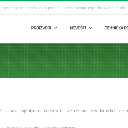
e, savjetovanje i istraživanje u području pročišćavanja (otpadnih) voda i zraka.
PROIZVODI
NOVOSTI
TEHNIČKA P
že za odvajanje ulja i masti koji se nalaze u otpadnim vodama kuhinje, me