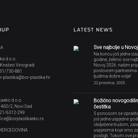
OUP
LATEST NEWS
Sve najbolje u Novo
KA
Na koncu još jedne iz
ka d.o.o.
godine, želimo sve najb
 Kneževi Vinogradi
Novoj 2026. našim prija
poslovnim partnerima 
 31/730-881
ljudima dobre volje!
or-plastika@bor-plastika.hr
22 prosinca, 2025
kaeko d.o.o.
Božićno novogodišn
 46D/2, Novi Sad
čestitka
 21/6312-299
S ponosom se oprašt
ffice@borplastikaeko.rs
još jedne uspješne god
obilježene trudom, zal
 HERCEGOVINA
uspjesima koje smo z
postigli. Tokom ove pr