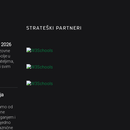
STRATEŠKI PARTNERI
j 2026
azovne
olje u
teljima,
i svim
ja
amo od
ine
aganjem i
ajedno
aznične