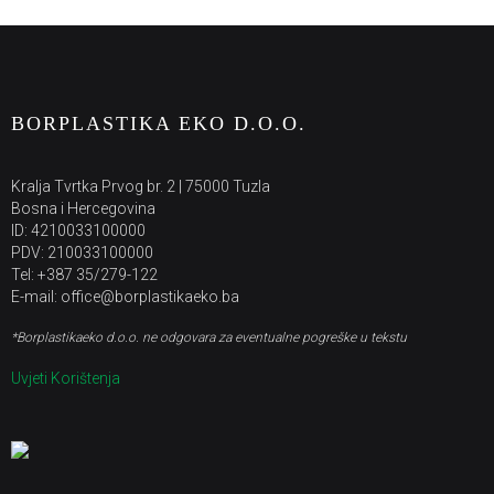
BORPLASTIKA EKO D.O.O.
Kralja Tvrtka Prvog br. 2 | 75000 Tuzla
Bosna i Hercegovina
ID: 4210033100000
PDV: 210033100000
Tel: +387 35/279-122
E-mail: office@borplastikaeko.ba
*Borplastikaeko d.o.o. ne odgovara za eventualne pogreške u tekstu
Uvjeti Korištenja