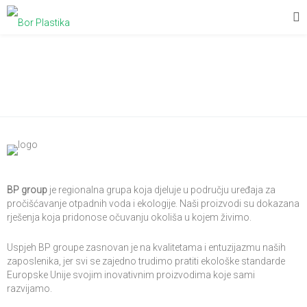
Misija
BP group
je regionalna grupa koja djeluje u području uređaja za
pročišćavanje otpadnih voda i ekologije. Naši proizvodi su dokazana
rješenja koja pridonose očuvanju okoliša u kojem živimo.
Uspjeh BP groupe zasnovan je na kvalitetama i entuzijazmu naših
zaposlenika, jer svi se zajedno trudimo pratiti ekološke standarde
Europske Unije svojim inovativnim proizvodima koje sami
razvijamo.