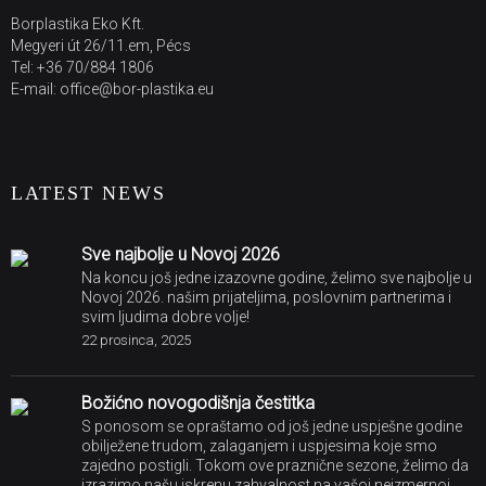
Borplastika Eko Kft.
Megyeri út 26/11.em, Pécs
Tel: +36 70/884 1806
E-mail: office@bor-plastika.eu
LATEST NEWS
Sve najbolje u Novoj 2026
Na koncu još jedne izazovne godine, želimo sve najbolje u
Novoj 2026. našim prijateljima, poslovnim partnerima i
svim ljudima dobre volje!
22 prosinca, 2025
Božićno novogodišnja čestitka
S ponosom se opraštamo od još jedne uspješne godine
obilježene trudom, zalaganjem i uspjesima koje smo
zajedno postigli. Tokom ove praznične sezone, želimo da
izrazimo našu iskrenu zahvalnost na vašoj neizmernoj