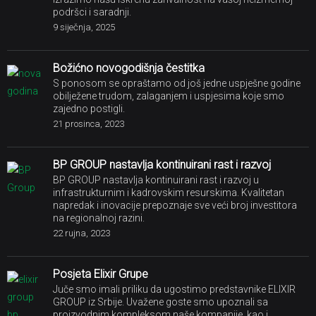
podršci i saradnji.
9 siječnja, 2025
Božićno novogodišnja čestitka
S ponosom se opraštamo od još jedne uspješne godine
obilježene trudom, zalaganjem i uspjesima koje smo
zajedno postigli.
21 prosinca, 2023
BP GROUP nastavlja kontinuirani rast i razvoj
BP GROUP nastavlja kontinuirani rast i razvoj u
infrastrukturnim i kadrovskim resurskima. Kvalitetan
napredak i inovacije prepoznaje sve veći broj investitora
na regionalnoj razini.
22 rujna, 2023
Posjeta Elixir Grupe
Juče smo imali priliku da ugostimo predstavnike ELIXIR
GROUP iz Srbije. Uvažene goste smo upoznali sa
proizvodnim kompleksom naše kompanije, kao i