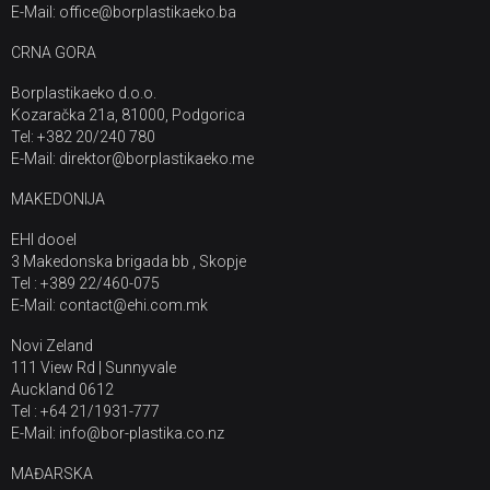
E-Mail: office@borplastikaeko.ba
CRNA GORA
Borplastikaeko d.o.o.
Kozaračka 21a, 81000, Podgorica
Tel: +382 20/240 780
E-Mail: direktor@borplastikaeko.me
MAKEDONIJA
EHI dooel
3 Makedonska brigada bb , Skopje
Tel : +389 22/460-075
E-Mail: contact@ehi.com.mk
Novi Zeland
111 View Rd | Sunnyvale
Auckland 0612
Tel : +64 21/1931-777
E-Mail: info@bor-plastika.co.nz
MAĐARSKA