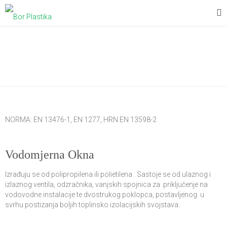
Okna
NORMA: EN 13476-1, EN 1277, HRN EN 13598-2
Vodomjerna Okna
Izrađuju se od polipropilena ili polietilena . Sastoje se od ulaznog i
izlaznog ventila, odzračnika, vanjskih spojnica za priključenje na
vodovodne instalacije te dvostrukog poklopca, postavljenog u
svrhu postizanja boljih toplinsko izolacijskih svojstava.