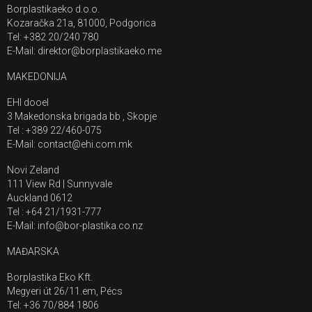
Borplastikaeko d.o.o.
Kozaračka 21a, 81000, Podgorica
Tel: +382 20/240 780
E-Mail: direktor@borplastikaeko.me
MAKEDONIJA
EHI dooel
3 Makedonska brigada bb , Skopje
Tel : +389 22/460-075
E-Mail: contact@ehi.com.mk
Novi Zeland
111 View Rd | Sunnyvale
Auckland 0612
Tel : +64 21/1931-777
E-Mail: info@bor-plastika.co.nz
MAĐARSKA
Borplastika Eko Kft.
Megyeri út 26/11.em, Pécs
Tel: +36 70/884 1806