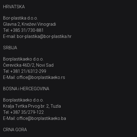
HRVATSKA
Bor-plastika d.o.o.
Glavna 2, Kneževi Vinogradi
Tel: +385 31/730-881
E-mail: bor-plastika@bor-plastika.hr
SRBIJA
Borplastikaeko d.o.o.
Čerevićka 46D/2, Novi Sad
Tel: +381 21/6312-299
E-Mail: office@borplastikaeko.rs
BOSNA i HERCEGOVINA
Borplastikaeko d.o.o.
Kralja Tvrtka Prvog br. 2, Tuzla
Tel: +387 35/279-122
E-Mail: office@borplastikaeko.ba
CRNA GORA