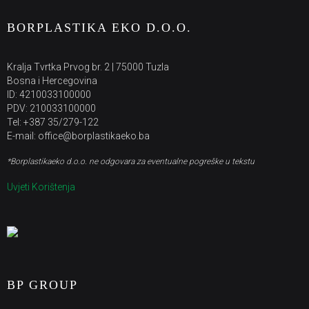
BORPLASTIKA EKO D.O.O.
Kralja Tvrtka Prvog br. 2 | 75000 Tuzla
Bosna i Hercegovina
ID: 4210033100000
PDV: 210033100000
Tel: +387 35/279-122
E-mail: office@borplastikaeko.ba
*Borplastikaeko d.o.o. ne odgovara za eventualne pogreške u tekstu
Uvjeti Korištenja
BP GROUP