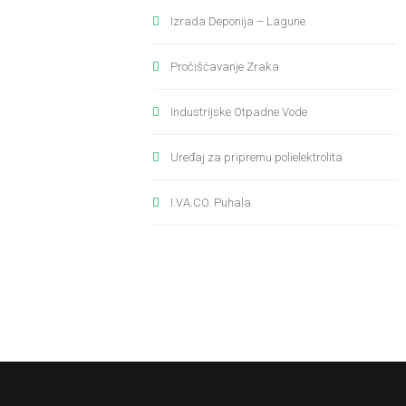
Izrada Deponija – Lagune
Pročišćavanje Zraka
Industrijske Otpadne Vode
Uređaj za pripremu polielektrolita
I.VA.CO. Puhala