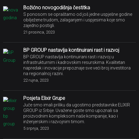
Božićno novogodišnja čestitka
S ponosom se opraštamo od još jedne uspješne godine
obilježene trudom, zalaganjem i uspjesima koje smo
zajedno postigli.
21 prosinca, 2023
BP GROUP nastavlja kontinuirani rast i razvoj
BP GROUP nastavlja kontinuirani rast i razvoj u
infrastrukturnim i kadrovskim resurskima. Kvalitetan
napredak i inovacije prepoznaje sve veći broj investitora
na regionalnoj razini.
22 rujna, 2023
Posjeta Elixir Grupe
Juče smo imali priliku da ugostimo predstavnike ELIXIR
GROUP iz Srbije. Uvažene goste smo upoznali sa
proizvodnim kompleksom naše kompanije, kao i
inženjerskim i razvojnim timom.
5 srpnja, 2023