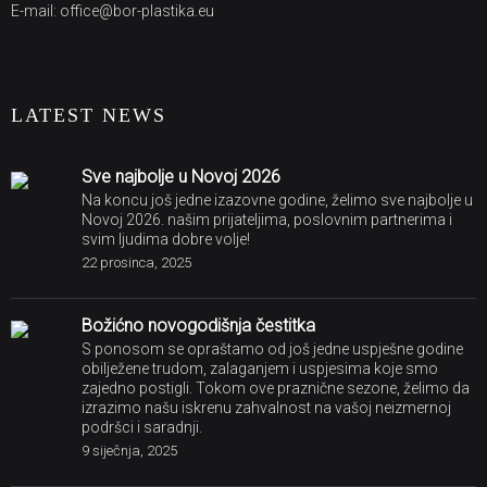
E-mail: office@bor-plastika.eu
LATEST NEWS
Sve najbolje u Novoj 2026
Na koncu još jedne izazovne godine, želimo sve najbolje u
Novoj 2026. našim prijateljima, poslovnim partnerima i
svim ljudima dobre volje!
22 prosinca, 2025
Božićno novogodišnja čestitka
S ponosom se opraštamo od još jedne uspješne godine
obilježene trudom, zalaganjem i uspjesima koje smo
zajedno postigli. Tokom ove praznične sezone, želimo da
izrazimo našu iskrenu zahvalnost na vašoj neizmernoj
podršci i saradnji.
9 siječnja, 2025